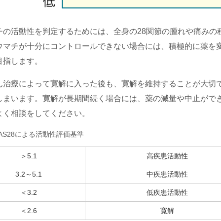
の活動性を判定するためには、全身の28関節の腫れや痛みの程度を
ウマチが十分にコントロールできない場合には、積極的に薬を
目指します。
ん治療によって寛解に入った後も、寛解を維持することが大切
しまいます。寛解が長期間続く場合には、薬の減量や中止がで
よく相談をしてください。
) DAS28による活動性評価基準
＞5.1
高疾患活動性
3.2～5.1
中疾患活動性
＜3.2
低疾患活動性
＜2.6
寛解