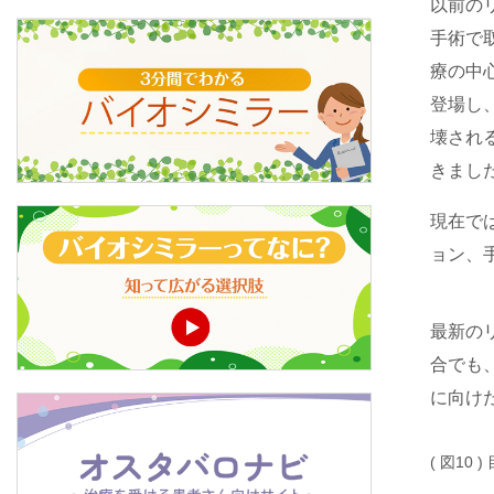
以前の
手術で
療の中
登場し
壊され
きまし
現在では
ョン、
最新の
合でも
に向けた治療
( 図10