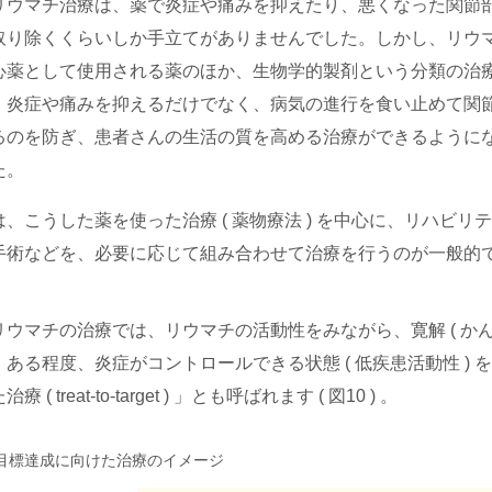
リウマチ治療は、薬で炎症や痛みを抑えたり、悪くなった関節
取り除くくらいしか手立てがありませんでした。しかし、リウ
心薬として使用される薬のほか、生物学的製剤という分類の治
、炎症や痛みを抑えるだけでなく、病気の進行を食い止めて関
るのを防ぎ、患者さんの生活の質を高める治療ができるように
た。
、こうした薬を使った治療 ( 薬物療法 ) を中心に、リハビリ
手術などを、必要に応じて組み合わせて治療を行うのが一般的
リウマチの治療では、リウマチの活動性をみながら、寛解 ( か
、ある程度、炎症がコントロールできる状態 ( 低疾患活動性 
 ( treat-to-target ) 」とも呼ばれます ( 図10 ) 。
 ) 目標達成に向けた治療のイメージ