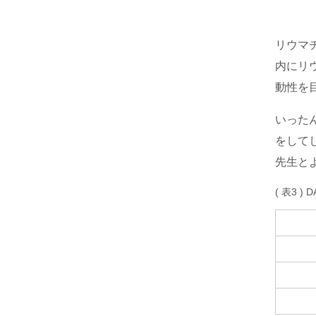
リウマチ
内にリ
動性を
いった
をして
先生と
( 表3 